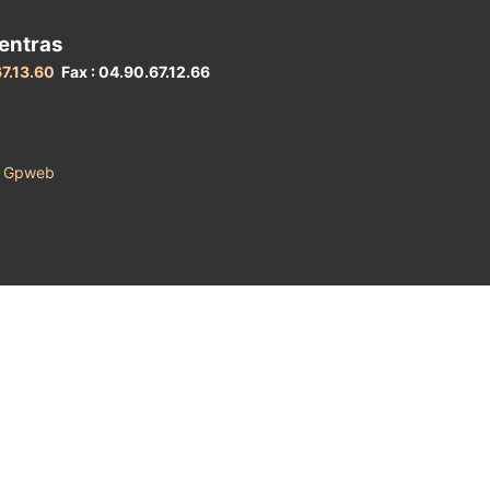
entras
67.13.60
Fax : 04.90.67.12.66
irl Gpweb