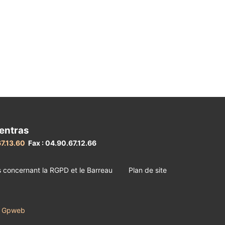
entras
67.13.60
Fax : 04.90.67.12.66
s concernant la RGPD et le Barreau
Plan de site
irl Gpweb