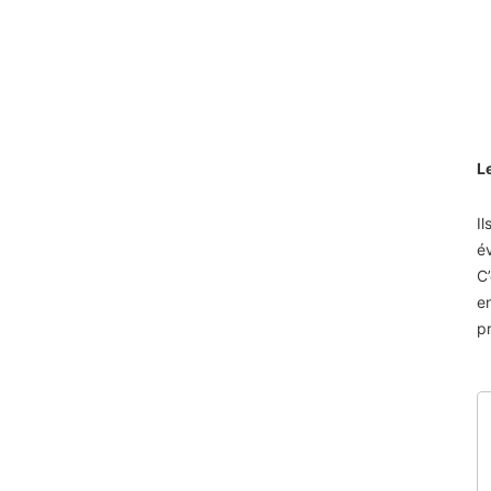
L
Il
év
C
e
p